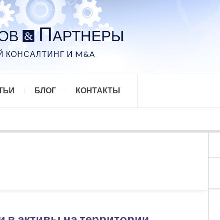
П
РОВ
АРТНЕРЫ
&
 КОНСАЛТИНГ И M&A
ТЬИ
БЛОГ
КОНТАКТЫ
 в активы на территории