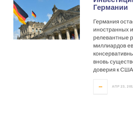
Германии
Германия оста
иностранных ин
релевантные р
миллиардов ев
консервативны
вновь существ
доверия к США
АПР 23, 20