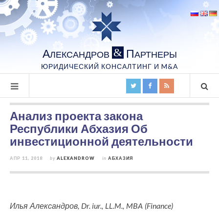
А
П
&
ЛЕКСАНДРОВ
АРТНЕРЫ
ЮРИДИЧЕСКИЙ КОНСАЛТИНГ И M&A
Анализ проекта закона
Республики Абхазия Об
инвестиционной деятельности
АПР 11, 2018
by
ALEXANDROW
in
АБХАЗИЯ
Илья Александров, Dr. iur., LL.M., MBA (Finance)