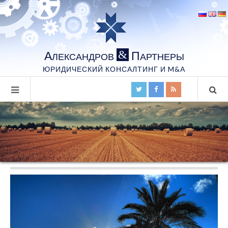
А
П
&
ЛЕКСАНДРОВ
АРТНЕРЫ
ЮРИДИЧЕСКИЙ КОНСАЛТИНГ И M&A