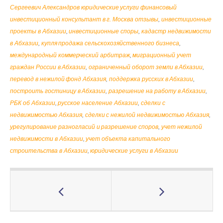
Сергеевич Александров юридические услуги финансовый
инвестиционный консультант в г. Москва отзывы
,
инвестиционные
проекты в Абхазии
,
инвестиционные споры
,
кадастр недвижимости
в Абхазии
,
купля продажа сельскохозяйственного бизнеса
,
международный коммерческий арбитраж
,
миграционный учет
граждан России в Абхазии
,
ограниченный оборот земли в Абхазии
,
перевод в нежилой фонд Абхазия
,
поддержка русских в Абхазии
,
построить гостиницу в Абхазии
,
разрешение на работу в Абхазии
,
РБК об Абхазии
,
русское население Абхазии
,
сделки с
недвижимостью Абхазия
,
сделки с нежилой недвижимостью Абхазия
,
урегулирование разногласий и разрешение споров
,
учет нежилой
недвижимости в Абхазии
,
учет объекта капитального
строительства в Абхазии
,
юридические услуги в Абхазии