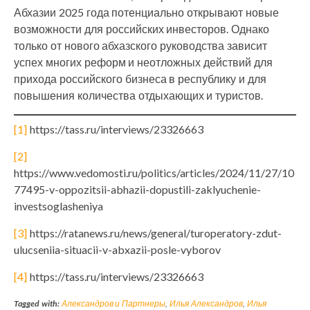
Абхазии 2025 года потенциально открывают новые
возможности для российских инвесторов. Однако
только от нового абхазского руководства зависит
успех многих реформ и неотложных действий для
прихода российского бизнеса в республику и для
повышения количества отдыхающих и туристов.
[1]
https://tass.ru/interviews/23326663
[2]
https://www.vedomosti.ru/politics/articles/2024/11/27/10
77495-v-oppozitsii-abhazii-dopustili-zaklyuchenie-
investsoglasheniya
[3]
https://ratanews.ru/news/general/turoperatory-zdut-
ulucseniia-situacii-v-abxazii-posle-vyborov
[4]
https://tass.ru/interviews/23326663
Tagged with:
Александров и Партнеры
,
Илья Александров
,
Илья