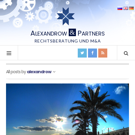
A
P
&
LEXANDROW
ARTNERS
RECHTSBERATUNG UND M&A
All posts by
alexandrow