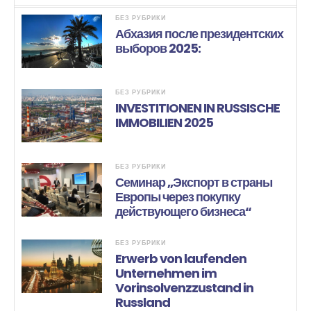
БЕЗ РУБРИКИ
Абхазия после президентских
выборов 2025:
БЕЗ РУБРИКИ
INVESTITIONEN IN RUSSISCHE
IMMOBILIEN 2025
БЕЗ РУБРИКИ
Семинар „Экспорт в страны
Европы через покупку
действующего бизнеса“
БЕЗ РУБРИКИ
Erwerb von laufenden
Unternehmen im
Vorinsolvenzzustand in
Russland